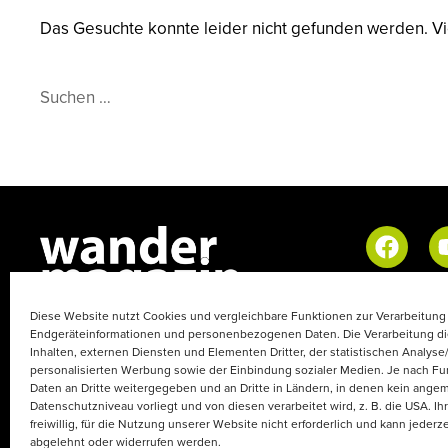
Das Gesuchte konnte leider nicht gefunden werden. Viel
Suchen …
Copyright © 2026.
Diese Website nutzt Cookies und vergleichbare Funktionen zur Verarbeitung
Endgeräteinformationen und personenbezogenen Daten. Die Verarbeitung di
Wandermagazin ist eine Marke
Inhalten, externen Diensten und Elementen Dritter, der statistischen Analys
der Outdoorwelten GmbH.
personalisierten Werbung sowie der Einbindung sozialer Medien. Je nach F
Daten an Dritte weitergegeben und an Dritte in Ländern, in denen kein ang
Datenschutzniveau vorliegt und von diesen verarbeitet wird, z. B. die USA. Ihr
freiwillig, für die Nutzung unserer Website nicht erforderlich und kann jederze
abgelehnt oder widerrufen werden.