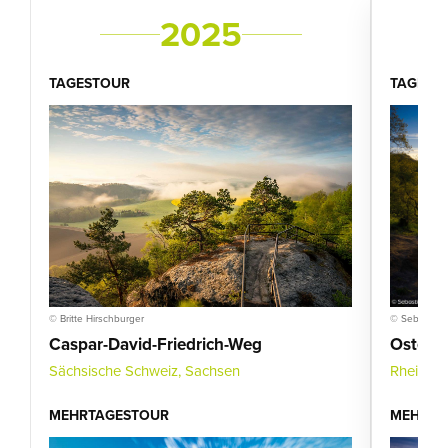
2025
TAGESTOUR
TAGEST
© Britte Hirschburger
© Sebastian 
Caspar-David-Friedrich-Weg
Osters
Sächsische Schweiz, Sachsen
Rheinlan
MEHRTAGESTOUR
MEHRTA