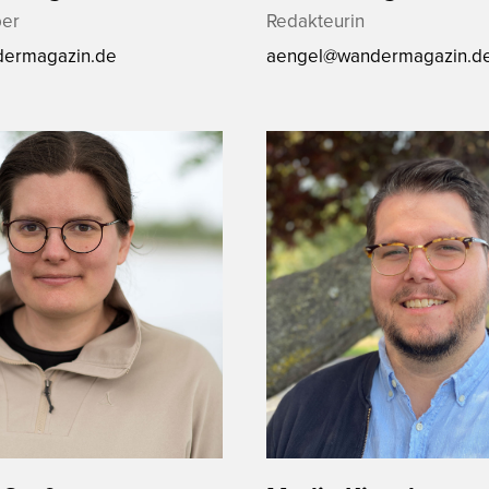
er
Redakteurin
ermagazin.de
aengel@wandermagazin.d