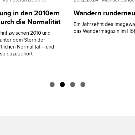
ern
Wandern runderneuert
Ausr
tät
Jahr
Ein Jahrzehnt des Imagewandels und
Gesu
das Wandermagazin im Höhenflug.
Fash
d
Wachse
anges
und ne