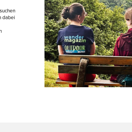
 suchen
n dabei
n