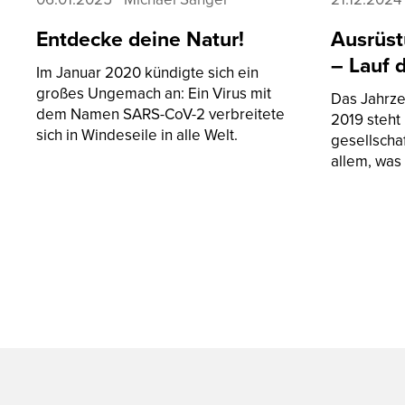
ne Natur!
Ausrüstung in den 2010
– Lauf durch die Normali
ndigte sich ein
n: Ein Virus mit
Das Jahrzehnt zwischen 2010 und
CoV-2 verbreitete
2019 steht unter dem Stern der
in alle Welt.
gesellschaftlichen Normalität – un
allem, was so dazugehört