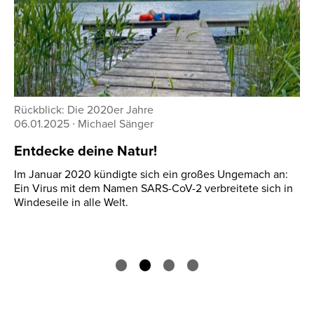
Rückblick: Die 2010er Jahre
21.12.2024
∙
Ralf Stefan Beppler
Ausrüstung in den 2010ern – Lauf durch die
Normalität
Das Jahrzehnt zwischen 2010 und 2019 steht unter dem
Stern der gesellschaftlichen Normalität – und allem, was
so dazugehört