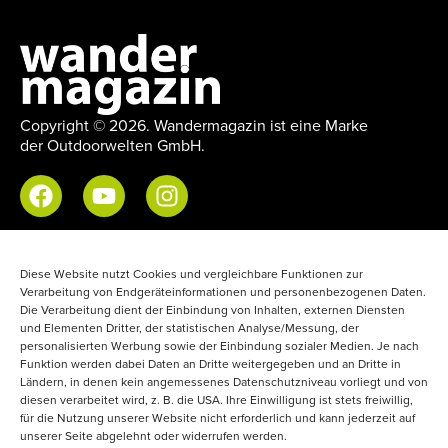
Copyright © 2026. Wandermagazin ist eine Marke
der Outdoorwelten GmbH.
Impressum
Diese Website nutzt Cookies und vergleichbare Funktionen zur
Datenschutzerklärung
Verarbeitung von Endgeräteinformationen und personenbezogenen Daten.
Die Verarbeitung dient der Einbindung von Inhalten, externen Diensten
Mediadaten
und Elementen Dritter, der statistischen Analyse/Messung, der
Newsletter
personalisierten Werbung sowie der Einbindung sozialer Medien. Je nach
Funktion werden dabei Daten an Dritte weitergegeben und an Dritte in
Erklärung zur Barrierefreiheit
Ländern, in denen kein angemessenes Datenschutzniveau vorliegt und von
diesen verarbeitet wird, z. B. die USA. Ihre Einwilligung ist stets freiwillig,
für die Nutzung unserer Website nicht erforderlich und kann jederzeit auf
Abo & Einzelhefte
unserer Seite abgelehnt oder widerrufen werden.