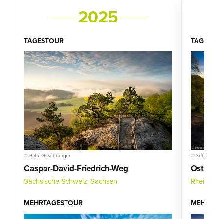
2025
TAGESTOUR
TAGEST
© Britte Hirschburger
© Sebastian 
Caspar-David-Friedrich-Weg
Osters
Sächsische Schweiz, Sachsen
Rheinlan
MEHRTAGESTOUR
MEHRTA