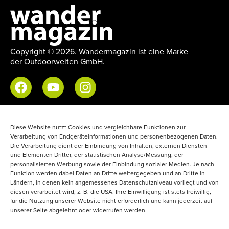
Copyright © 2026. Wandermagazin ist eine Marke
der Outdoorwelten GmbH.
Impressum
Diese Website nutzt Cookies und vergleichbare Funktionen zur
Datenschutzerklärung
Verarbeitung von Endgeräteinformationen und personenbezogenen Daten.
Die Verarbeitung dient der Einbindung von Inhalten, externen Diensten
Mediadaten
und Elementen Dritter, der statistischen Analyse/Messung, der
Newsletter
personalisierten Werbung sowie der Einbindung sozialer Medien. Je nach
Funktion werden dabei Daten an Dritte weitergegeben und an Dritte in
Erklärung zur Barrierefreiheit
Ländern, in denen kein angemessenes Datenschutzniveau vorliegt und von
diesen verarbeitet wird, z. B. die USA. Ihre Einwilligung ist stets freiwillig,
für die Nutzung unserer Website nicht erforderlich und kann jederzeit auf
Abo & Einzelhefte
unserer Seite abgelehnt oder widerrufen werden.
Wandermagazin-App